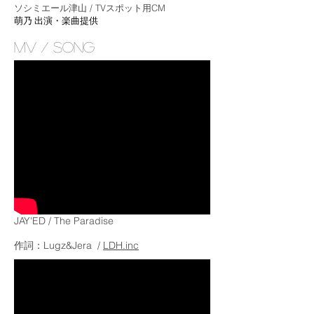
ソシミエール津山 / TVスポット用CM
​萌乃 出演・楽曲提供
MV / SONG
JAY'ED / The Paradise
作詞：Lugz&Jera /
LDH.inc