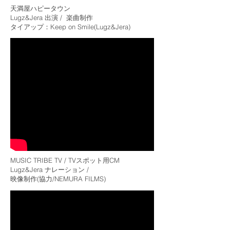
天満屋ハピータウン
Lugz&Jera 出演 / 楽曲制作
​タイアップ：Keep on Smile(Lugz&Jera)
MUSIC TRIBE TV / TVスポット用CM
Lugz&Jera ナレーション /
映像制作(協力/NEMURA FILMS)