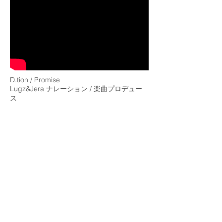
D.tion / Promise
Lugz&Jera ナレーション / 楽曲プロデュー
ス
作詞・作曲：Lugz&Jera ,/
Yewon ENT.