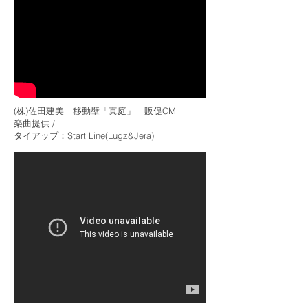
(株)佐田建美 移動壁「真庭」 販促CM
楽曲提供 /
​タイアップ：Start Line(Lugz&Jera)