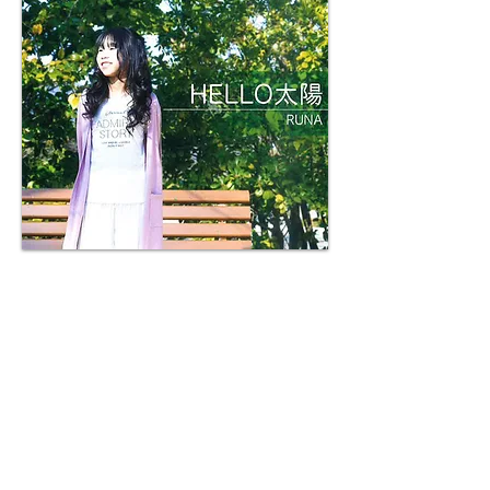
RUNA
1rd Single
「HELLO太陽」
2017. Release
¥500-
/ HUG PRO /
(Tax out)
-Track List-
1. HELLO太陽
2. HELLO太陽 -instrumental-
Music video