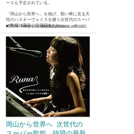
ースも予定されている。
​「岡山から世界へ」を掲げ、類い稀に見る天
性のハスキーヴォイスを纏う次世代のスーパ
ー歌姫に是非ご注目頂きたい。
■Official Web site ：
■Official Twitter：
http://twitter.com/runa__official/
http://runa.hughug-web.com/
■Official Instagram： @runa__official
岡山から世界へ 次世代の
スーパー歌姫、待望の最新