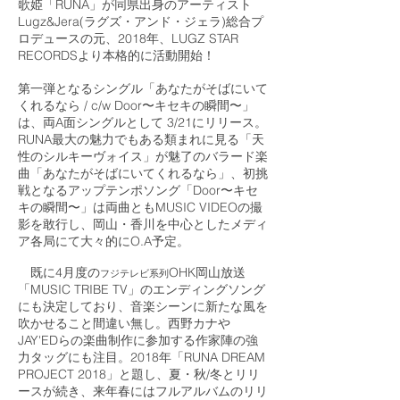
歌姫「RUNA」が同県出身のアーティスト
Lugz&Jera(ラグズ・アンド・ジェラ)総合プ
ロデュースの元、2018年、LUGZ STAR
RECORDSより本格的に活動開始！
第一弾となるシングル「あなたがそばにいて
くれるなら / c/w Door〜キセキの瞬間〜」
は、両A面シングルとして 3/21にリリース。
RUNA最大の魅力でもある類まれに見る「天
性のシルキーヴォイス」が魅了のバラード楽
曲「あなたがそばにいてくれるなら」、初挑
戦となるアップテンポソング「Door〜キセ
キの瞬間〜」は両曲ともMUSIC VIDEOの撮
影を敢行し、岡山・香川を中心としたメディ
ア各局にて大々的にO.A予定。
既に4月度の
OHK岡山放送
フジテレビ系列
「MUSIC TRIBE TV」のエンディングソング
にも決定しており、音楽シーンに新たな風を
吹かせること間違い無し。西野カナや
JAY'EDらの楽曲制作に参加する作家陣の強
力タッグにも注目。2018年「RUNA DREAM
PROJECT 2018」と題し、夏・秋/冬とリリ
ースが続き、来年春にはフルアルバムのリリ